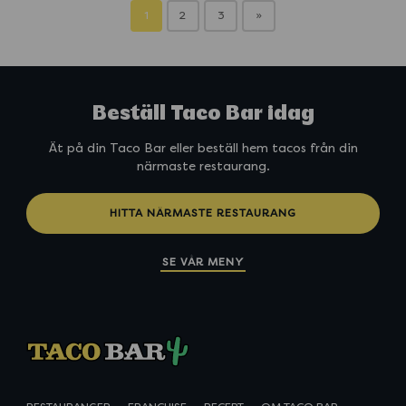
a
o
1
2
3
»
d
y
a
k
s
å
-
l
m
Beställ Taco Bar idag
e
d
Ät på din Taco Bar eller beställ hem tacos från din
-
närmaste restaurang.
t
a
c
HITTA NÄRMASTE RESTAURANG
o
k
SE VÅR MENY
r
y
d
d
a
d
-
k