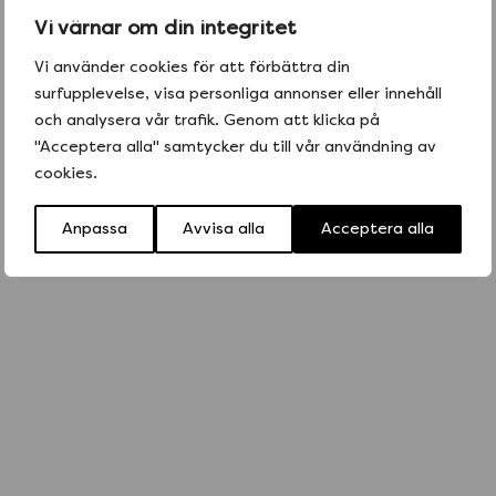
Vi värnar om din integritet
r
Vi använder cookies för att förbättra din
e
Hemmagjorda Tortillachips
surfupplevelse, visa personliga annonser eller innehåll
c
Tacos tillbehör
e
och analysera vår trafik. Genom att klicka på
p
"Acceptera alla" samtycker du till vår användning av
t
cookies.
-
3
Anpassa
Avvisa alla
Acceptera alla