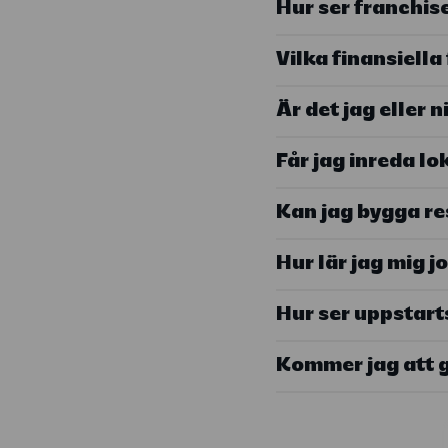
Hur ser franchi
Vilka finansiella
Är det jag eller n
Får jag inreda l
Kan jag bygga re
Hur lär jag mig j
Hur ser uppstar
Kommer jag att g