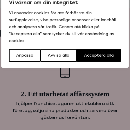
Vi värnar om din integritet
Vi använder cookies för att förbättra din
surfupplevelse, visa personliga annonser eller innehåll
och analysera vår trafik. Genom att klicka på
ise på Taco Bar bygger på tre
"Acceptera alla" samtycker du till vår användning av
cookies.
Anpassa
Avvisa alla
Acceptera alla
2. Ett utarbetat affärssystem
hjälper franchisetagaren att etablera sitt
företag, sälja sina produkter och servera över
gästernas förväntan.