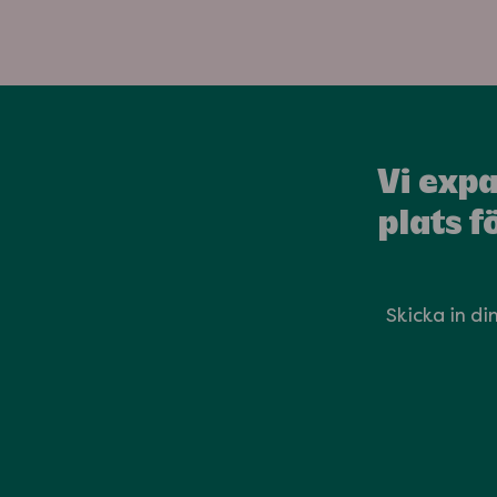
Vi expa
plats f
Skicka in di