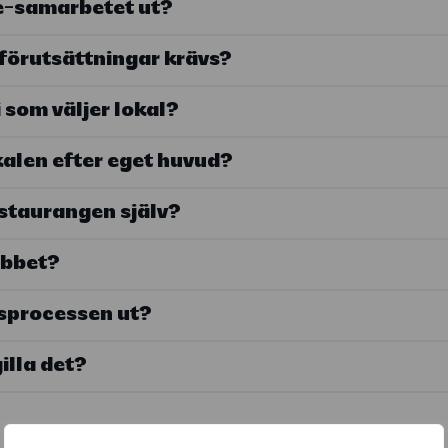
se-samarbetet ut?
 förutsättningar krävs?
i som väljer lokal?
okalen efter eget huvud?
staurangen själv?
obbet?
tsprocessen ut?
illa det?