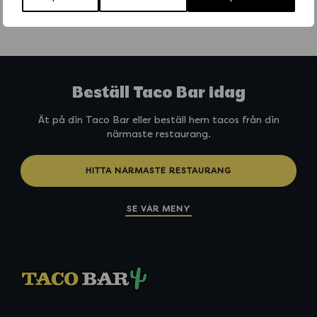
sättet att mejla direkt till vår gästsupport
på
kontakt@tacobar.se
Beställ Taco Bar idag
Ät på din Taco Bar eller beställ hem tacos från din
närmaste restaurang.
HITTA NÄRMASTE RESTAURANG
SE VÅR MENY