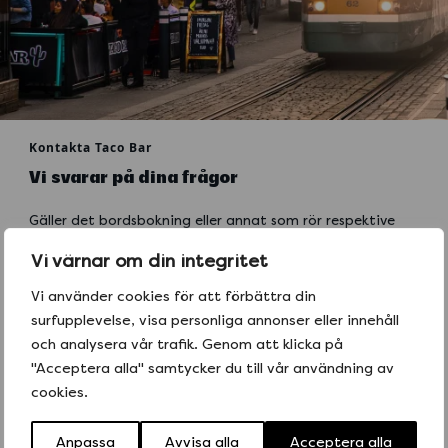
Kontakta Taco Bar
Vi svarar på dina frågor
Gäller det bordsbokning eller annat som rör respektive
restaurang, vänd dig direkt till restaurangen via telefon
Vi värnar om din integritet
eller mejl. Kontaktuppgifter till respektive restaurang
hittar du här
.
Vi använder cookies för att förbättra din
surfupplevelse, visa personliga annonser eller innehåll
Vid catering eller hemkörning så finns all info du behöver
också på respektive restaurangs sida, eller
fyll i
och analysera vår trafik. Genom att klicka på
formuläret
direkt.
"Acceptera alla" samtycker du till vår användning av
cookies.
Om du söker jobb, besök vår
jobbsida
.
Om du har andra idéer, synpunkter eller frågor är bästa
Anpassa
Avvisa alla
Acceptera alla