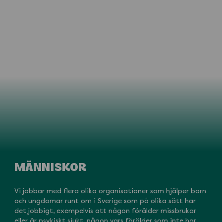
MÄNNISKOR
Vi jobbar med flera olika organisationer som hjälper barn
och ungdomar runt om i Sverige som på olika sätt har
det jobbigt, exempelvis att någon förälder missbrukar
eller är psykiskt sjukt, någon vars förälder som inte har