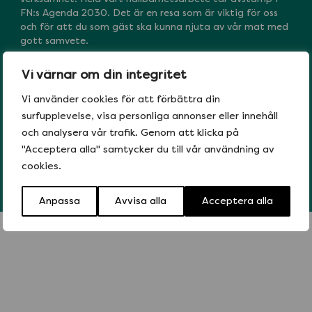
FN:s Agenda 2030. Det är en resa som är viktig för oss
och för att du som gäst ska kunna njuta av vår mat med
gott samvete.
De mål vi jobbar extra med är:
Vi värnar om din integritet
Vi använder cookies för att förbättra din
MÅL 8 – Anständiga arbetsvillkor och ekonomisk
surfupplevelse, visa personliga annonser eller innehåll
tillväxt
och analysera vår trafik. Genom att klicka på
MÅL 10 – Minskad ojämlikhet
"Acceptera alla" samtycker du till vår användning av
MÅL 12 – Hållbar konsumtion och produktion
cookies.
MÅL 13 – Bekämpa klimatförändringarna
Anpassa
Avvisa alla
Acceptera alla