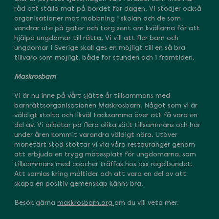
råd att ställa mat på bordet för dagen. Vi stödjer också
organisationer mot mobbning i skolan och de som
vandrar ute på gator och torg sent om kvällarna för att
hjälpa ungdomar till rätta. Vi vill att fler barn och
ungdomar i Sverige skall ges en möjligt till en så bra
tillvaro som möjligt, både för stunden och i framtiden.
Maskrosbarn
Vi är nu inne på vårt sjätte år tillsammans med
barnrättsorganisationen Maskrosbarn. Något som vi är
väldigt stolta och likväl tacksamma över att få vara en
del av. Vi arbetar på flera olika sätt tillsammans och har
under åren kommit varandra väldigt nära. Utöver
monetärt stöd stöttar vi via våra restauranger genom
att erbjuda en trygg mötesplats för ungdomarna, som
tillsammans med coacher träffas hos oss regelbundet.
Att samlas kring måltider och att vara en del av att
skapa en positiv gemenskap känns bra.
Besök gärna
maskrosbarn.org
om du vill veta mer.