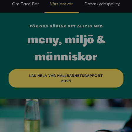
Om Taco Bar
Vårt ansvar
Dataskyddspolicy
FÖR OSS BÖRJAR DET ALLTID MED
meny, miljö &
människor
LÄS HELA VÅR HÅLLBARHETSRAPPORT
2023