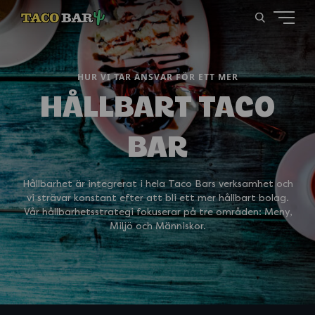
HUR VI TAR ANSVAR FÖR ETT MER
HÅLLBART TACO
BAR
Hållbarhet är integrerat i hela Taco Bars verksamhet och
vi strävar konstant efter att bli ett mer hållbart bolag.
Vår hållbarhetsstrategi fokuserar på tre områden: Meny,
Miljö och Människor.