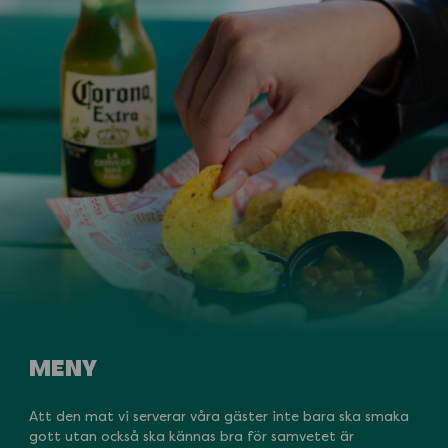
MENY
Att den mat vi serverar våra gäster inte bara ska smaka
gott utan också ska kännas bra för samvetet är