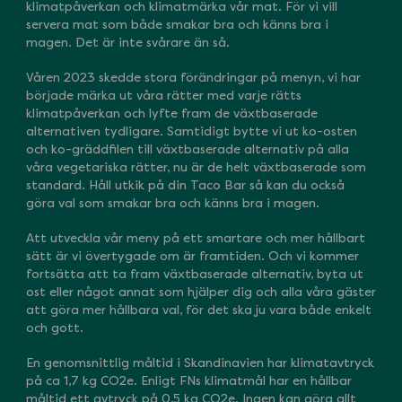
klimatpåverkan och klimatmärka vår mat. För vi vill
servera mat som både smakar bra och känns bra i
magen. Det är inte svårare än så.
Våren 2023 skedde stora förändringar på menyn, vi har
började märka ut våra rätter med varje rätts
klimatpåverkan och lyfte fram de växtbaserade
alternativen tydligare. Samtidigt bytte vi ut ko-osten
och ko-gräddfilen till växtbaserade alternativ på alla
våra vegetariska rätter, nu är de helt växtbaserade som
standard. Håll utkik på din Taco Bar så kan du också
göra val som smakar bra och känns bra i magen.
Att utveckla vår meny på ett smartare och mer hållbart
sätt är vi övertygade om är framtiden. Och vi kommer
fortsätta att ta fram växtbaserade alternativ, byta ut
ost eller något annat som hjälper dig och alla våra gäster
att göra mer hållbara val, för det ska ju vara både enkelt
och gott.
En genomsnittlig måltid i Skandinavien har klimatavtryck
på ca 1,7 kg CO2e. Enligt FNs klimatmål har en hållbar
måltid ett avtryck på 0,5 kg CO2e. Ingen kan göra allt