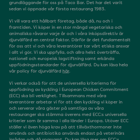
grundläggande för oss på Taco Bar. Det har det varit
sedan vi öppnade vår första restaurang 1983.
Vi vill vara ett hållbart företag, både då, nu och i
framtiden. Vi köper in en stor mängd vegetariska och
animaliska råvaror varje år och i våra inköpsdirektiv är
djurvälfärd en central faktor. Därför är det fundamentalt
för oss att vi och våra leverantörer tar vårt etiska ansvar
i allt vi gör. Vi ska uppfylla, och allra helst överträffa,
nationell och europeisk lagstiftning samt erkända
uppfödningsstandarder för djurvälfärd. Du kan läsa hela
vår policy för djurvälfärd
här
.
Vi verkar också för att de universella kriterierna för
uppfödning av kyckling i European Chicken Commitment
(ECC) ska bli verklighet. Tillsammans med våra
leverantörer arbetar vi för att den kyckling vi köper in
och serverar våra gäster på samtliga av våra
restauranger ska stämma överens med ECC:s universella
kriterier som är samma i alla länder i Europa. Utöver ECC
ställer vi även höga krav på att tillväxthormoner inte
används och antibiotika används endast på veterinärs
inrådan och då sparsamt. Du kan läsa mer om ECC:s