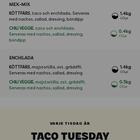
MEX-MIX
KÖTTFÄRS
, taco och enchilada. Serveras
1.4kg
CO
e
med nachos, sallad, dressing, böndipp
2
CHILI VEGGIE
, taco och enchilada.
0.4kg
Serveras med nachos, sallad, dressing,
CO
e
2
böndipp
ENCHILADA
KÖTTFÄRS
, majstortilla, ost, gräddfil.
1.4kg
CO
e
Serveras med nachos, sallad, dressing
2
CHILI VEGGIE
, majstortilla, ost, gräddfil.
0.5kg
CO
e
Serveras med nachos, sallad, dressing
2
VARJE TISDAG ÄR
TACO TUESDAY