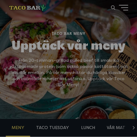
TACO BAR MENY
Upptäck vår meny
Från 20-timmars-grillad pulled beef till smakrika
växtbaserade protein (som också passar köttätaren) och
allt där emellan. På vår meny hittar du härliga klassiker
och oväntade nyheter att utforska. Upptäck vår Taco
Bar Meny!
MENY
TACO TUESDAY
LUNCH
VÅR MAT