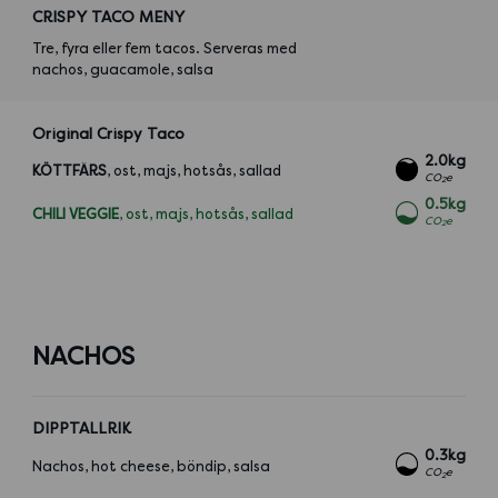
CRISPY TACO MENY
Tre, fyra eller fem tacos. Serveras med
nachos, guacamole, salsa
Original Crispy Taco
2.0kg
KÖTTFÄRS
, ost, majs, hotsås, sallad
CO
e
2
0.5kg
CHILI VEGGIE
, ost, majs, hotsås, sallad
CO
e
2
NACHOS
DIPPTALLRIK
0.3kg
Nachos, hot cheese, böndip, salsa
CO
e
2