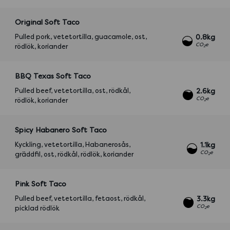
Original Soft Taco
Pulled pork, vetetortilla, guacamole, ost,
0.8kg
CO
e
rödlök, koriander
2
BBQ Texas Soft Taco
Pulled beef, vetetortilla, ost, rödkål,
2.6kg
CO
e
rödlök, koriander
2
Spicy Habanero Soft Taco
Kyckling, vetetortilla, Habanerosås,
1.1kg
CO
e
gräddfil, ost, rödkål, rödlök, koriander
2
Pink Soft Taco
Pulled beef, vetetortilla, fetaost, rödkål,
3.3kg
CO
e
picklad rödlök
2