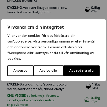
CHICKEN BURRITO
KYCKLING
, vetetortilla, guacamole, ost,
0.8kg
CO
e
bönor, hotsås, sallad, gräddfil
2
Vi värnar om din integritet
Burrito grande serveras med nachos,
guacamole, salsa
Vi använder cookies för att förbättra din
surfupplevelse, visa personliga annonser eller innehåll
och analysera vår trafik. Genom att klicka på
"Acceptera alla" samtycker du till vår användning av
cookies.
SALLADER
Anpassa
Avvisa alla
Acceptera alla
CHIPOTLESALLAD
KYCKLING
, sallad, majs, fetaost, ruccola,
1.2kg
CO
e
rödlök, koriander, rödkål, chipotlemayo
2
CHILI VEGGIE
, sallad, majs, fetaost,
0.4kg
ruccola, rödlök, koriander, rödkål,
CO
e
2
chipotlemayo