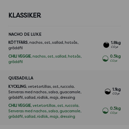
KLASSIKER
NACHO DE LUXE
KÖTTFÄRS
, nachos, ost, sallad, hotsås,
1.8kg
CO
e
gräddfil
2
CHILI VEGGIE
, nachos, ost, sallad, hotsås,
0.5kg
CO
e
gräddfil
2
QUESADILLA
KYCKLING
, vetetortillas, ost, ruccola.
1.1kg
Serveras med nachos, salsa, guacamole,
CO
e
2
gräddfil, sallad, rödlök, majs, dressing
CHILI VEGGIE
, vetetortillas, ost, ruccola.
0.5kg
Serveras med nachos, salsa, guacamole,
CO
e
2
gräddfil, sallad, rödlök, majs, dressing