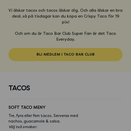
Vi älskar tacos och tacos älskar dig. Och alla älskar en bra
deal, så på tisdagar kan du köpa en Crispy Taco för 19
pix!
Och om du är Taco Bar Club Super Fan är det Taco
Everyday.
BLI MEDLEM I TACO BAR CLUB
TACOS
SOFT TACO MENY
Tre, fyra eller fem tacos. Serveras med
nachos, guacamole & salsa.
Välj två smaker: