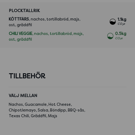
PLOCKTALLRIK
KÖTTFÄRS
, nachos, tortillabröd, majs,
1.1kg
CO
e
ost, gräddfil
2
CHILI VEGGIE
, nachos, tortillabröd, majs,
0.5kg
CO
e
ost, gräddfil
2
TILLBEHÖR
VÄLJ MELLAN
Nachos, Guacamole, Hot Cheese,
Chipotlemayo, Salsa, Böndipp, BBQ-sås,
Texas Chili, Gräddfil, Majs