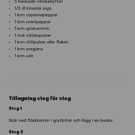
5 hackade vitlöksklyftor
1/2 dl kinesisk soja
1 krm cayennepeppar
1 krm svartpeppar
1 krm spiskummin
1 msk vitlökspulver
1 krm chilipulver eller flakes
1 krm oregano
1 krm salt
Tillagning steg för steg
Steg 1
Skär ned fläskkarrén i grytbitar och lägg i en bunke.
Steg 2