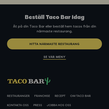
l
S
p
Beställ Taco Bar idag
r
i
Ät på din Taco Bar eller beställ hem tacos från din
t
närmaste restaurang.
z
HITTA NÄRMASTE RESTAURANG
SE VÅR MENY
RESTAURANGER
FRANCHISE
RECEPT
OM TACO BAR
KONTAKTA OSS
PRESS
JOBBA HOS OSS