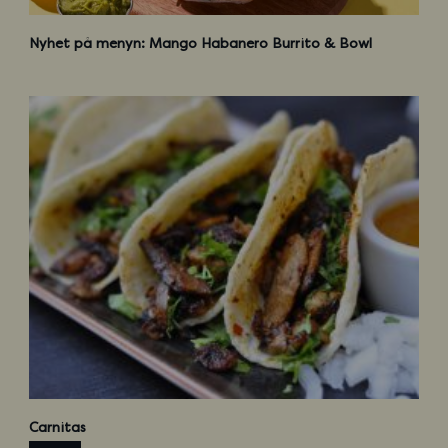
W
e
Nyhet på menyn: Mango Habanero Burrito & Bowl
b
C
a
Carnitas
r