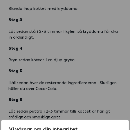
Blanda ihop köttet med kryddorna.
Steg 3
Låt sedan stå i 2-3 timmar i kylen, så kryddorna får dra
in ordentligt.
Steg 4
Bryn sedan köttet i en djup gryta.
Steg 5
Häll sedan över de resterande ingredienserna . Slutligen
häller du över Coca-Cola.
Steg 6
Låt sedan puttra i 2-3 timmar tills köttet är härligt
trådigt och smaskigt gott.
Vi värnar om din integritet