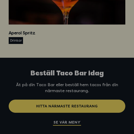
A
p
Aperol Spritz
e
Drinkar
r
o
l
S
p
Beställ Taco Bar idag
r
i
Ät på din Taco Bar eller beställ hem tacos från din
t
närmaste restaurang.
z
HITTA NÄRMASTE RESTAURANG
SE VÅR MENY