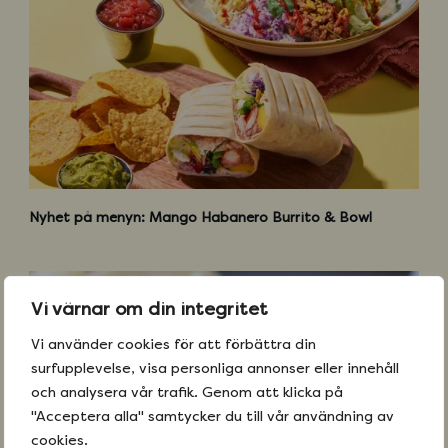
W
e
Nyhet på menyn: Mango Habanero Burrito & Bowl
b
Vi värnar om din integritet
Vi använder cookies för att förbättra din
surfupplevelse, visa personliga annonser eller innehåll
och analysera vår trafik. Genom att klicka på
"Acceptera alla" samtycker du till vår användning av
cookies.