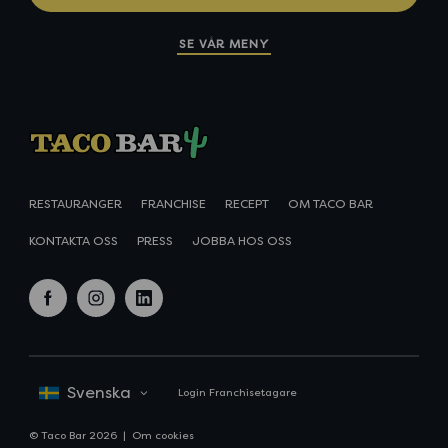
SE VÅR MENY
RESTAURANGER
FRANCHISE
RECEPT
OM TACO BAR
KONTAKTA OSS
PRESS
JOBBA HOS OSS
f
i
l
a
n
i
c
s
n
e
t
k
Login Franchisetagare
b
a
e
o
g
d
© Taco Bar 2026
Om cookies
o
r
i