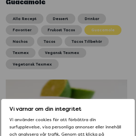
Guacamole
Alla Recept
Dessert
Drinkar
Favoriter
Frukost Tacos
Guacamole
Nachos
Tacos
Tacos Tillbehör
Texmex
Vegansk Texmex
Vegetarisk Texmex
Vi värnar om din integritet
Vi använder cookies för att förbättra din
surfupplevelse, visa personliga annonser eller innehåll
och analysera vår trafik. Genom att klicka på