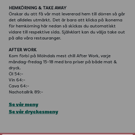
HEMKÖRNING & TAKE AWAY
Önskar du att få vår mat levererad hem till dörren så går
det alldeles utmärkt. Det är bara att klicka på ikonerna
för hemkörning här nedan så skickas du automatiskt
vidare till respektive sida. Självklart kan du välja take out
på alla våra restauranger.
AFTER WORK
Kom förbi på Mölndals mest chill After Work, varje
måndag-fredag 15-18 med bra priser på både mat &
dryck.
Öl 54:-
Vin 64:-
Cava 64:-
Nachotallrik 89:-
Se vår meny
Se vår dryckesmeny