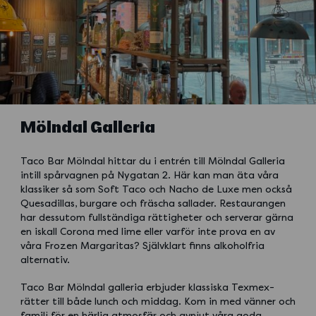
Mölndal Galleria
Taco Bar Mölndal hittar du i entrén till Mölndal Galleria
intill spårvagnen på Nygatan 2. Här kan man äta våra
klassiker så som Soft Taco och Nacho de Luxe men också
Quesadillas, burgare och fräscha sallader. Restaurangen
har dessutom fullständiga rättigheter och serverar gärna
en iskall Corona med lime eller varför inte prova en av
våra Frozen Margaritas? Självklart finns alkoholfria
alternativ.
Taco Bar Mölndal galleria erbjuder klassiska Texmex-
rätter till både lunch och middag. Kom in med vänner och
familj för en härlig atmosfär och avnjut våra goda