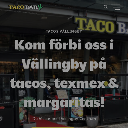
TACOS VÄLLINGBY
Kom förbi oss i
Vällingby på
tacos, texmex &
margaritas!
Du hittar oss i Vällingby Centrum