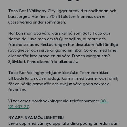
Taco Bar i Vällingby City ligger bredvid tunnelbanan och
busstorget. Här finns 70 sittplatser inomhus och en
uteservering under sommaren.
Här kan man äta våra klassiker så som Soft Taco och
Nacho de Luxe men också Quesadillas, burgare och
fräscha sallader. Restaurangen har dessutom fullständiga
rättigheter och serverar gärna en iskall Corona med lime
eller varför inte prova en av våra Frozen Margaritas?
Självklart finns alkoholfria alternativ.
Taco Bar Vällingby erbjuder klassiska Texmex-rätter
till både lunch och middag. Kom in med vänner och familj
för en härlig atmosfär och avnjut våra goda texmex-
favoriter.
Vi tar emot bordsbokningar via telefonnummer
08-
121 407 77
.
NY APP, NYA MÖJLIGHETER!
Levla upp med vår nya app, alla dina poäng är redan där!