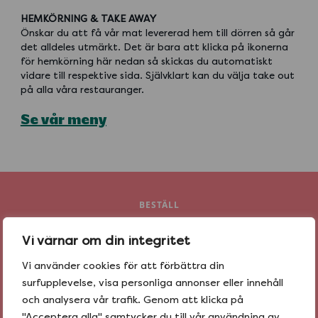
HEMKÖRNING & TAKE AWAY
Önskar du att få vår mat levererad hem till dörren så går
det alldeles utmärkt. Det är bara att klicka på ikonerna
för hemkörning här nedan så skickas du automatiskt
vidare till respektive sida. Självklart kan du välja take out
på alla våra restauranger.
Se vår meny
BESTÄLL
hem tacos idag
Vi värnar om din integritet
Vi använder cookies för att förbättra din
surfupplevelse, visa personliga annonser eller innehåll
och analysera vår trafik. Genom att klicka på
"Acceptera alla" samtycker du till vår användning av