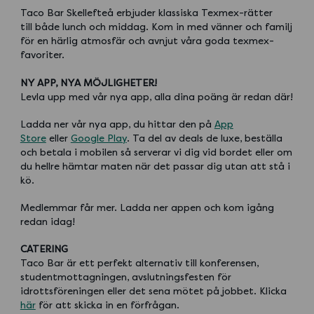
Taco Bar Skellefteå erbjuder klassiska Texmex-rätter
till både lunch och middag. Kom in med vänner och familj
för en härlig atmosfär och avnjut våra goda texmex-
favoriter.
NY APP, NYA MÖJLIGHETER!
Levla upp med vår nya app, alla dina poäng är redan där!
Ladda ner vår nya app, du hittar den på
App
Store
eller
Google Play
. Ta del av deals de luxe, beställa
och betala i mobilen så serverar vi dig vid bordet eller om
du hellre hämtar maten när det passar dig utan att stå i
kö.
Medlemmar får mer. Ladda ner appen och kom igång
redan idag!
CATERING
Taco Bar är ett perfekt alternativ till konferensen,
studentmottagningen, avslutningsfesten för
idrottsföreningen eller det sena mötet på jobbet. Klicka
här
för att skicka in en förfrågan.