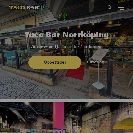
Taco Bar Norrköping
Välkommen till Taco Bar Norrköping
Catering
Öppettider