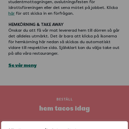
studentmottagningen, avslutningsfesten för
idrottsföreningen eller det sena mötet på jobbet. Klicka
här
för att skicka in en förfrågan.
HEMKÖRNING & TAKE AWAY
Önskar du att få vår mat levererad hem till dörren så går
det alldeles utmärkt. Det är bara att klicka på ikonerna
för hemkörning här nedan så skickas du automatiskt
vidare till respektive sida. Självklart kan du välja take out
på alla våra restauranger.
Se vår meny
BESTÄLL
hem tacos idag