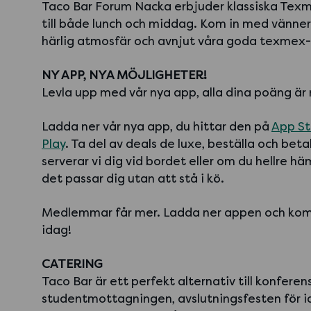
Taco Bar Forum Nacka erbjuder klassiska Tex
till både lunch och middag. Kom in med vänner 
härlig atmosfär och avnjut våra goda texmex-
NY APP, NYA MÖJLIGHETER!
Levla upp med vår nya app, alla dina poäng är 
Ladda ner vår nya app, du hittar den på
App St
Play
. Ta del av deals de luxe, beställa och beta
serverar vi dig vid bordet eller om du hellre h
det passar dig utan att stå i kö.
Medlemmar får mer. Ladda ner appen och kom
idag!
CATERING
Taco Bar är ett perfekt alternativ till konferen
studentmottagningen, avslutningsfesten för i