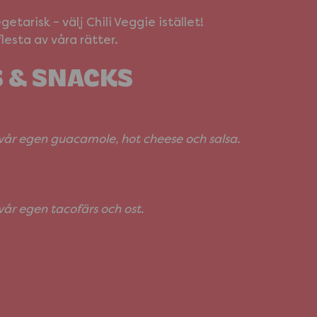
getarisk – välj Chili Veggie istället!
 flesta av våra rätter.
 & SNACKS
år egen guacamole, hot cheese och salsa.
år egen tacofärs och ost.