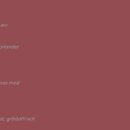
 av:
oriander
veras med
t, gräddfil och