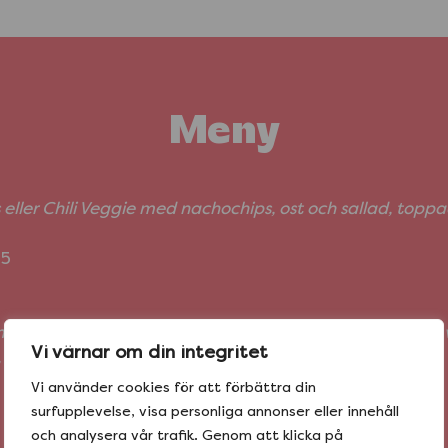
Meny
 eller Chili Veggie med nachochips, ost och sallad, top
55
 med kyckling, ost och ruccola. Serveras med nachochips,
Vi värnar om din integritet
gräddfil och en sidosallad.
Vi använder cookies för att förbättra din
surfupplevelse, visa personliga annonser eller innehåll
och analysera vår trafik. Genom att klicka på