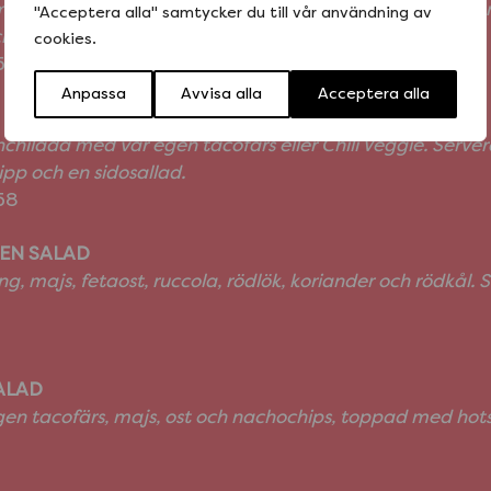
 med vår egen tacofärs eller Chili Veggie och ost, toppad
"Acceptera alla" samtycker du till vår användning av
ochips och en sidosallad.
cookies.
158
Anpassa
Avvisa alla
Acceptera alla
nchilada med vår egen tacofärs eller Chili Veggie. Serve
pp och en sidosallad.
158
EN SALAD
g, majs, fetaost, ruccola, rödlök, koriander och rödkål.
ALAD
en tacofärs, majs, ost och nachochips, toppad med hot