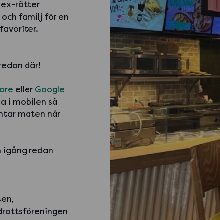
mex-rätter
och familj för en
favoriter.
redan där!
ore
eller
Google
la i mobilen så
ämtar maten när
 igång redan
sen,
drottsföreningen