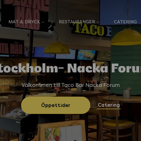
MAT & DRYCK
RESTAURANGER
CATERING
tockholm- Nacka For
Välkommen till Taco Bar Nacka Forum
Catering
Öppettider