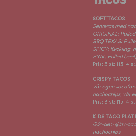
TACOS
SOFT TACOS
Serveras med nach
ORIGINAL: Pulled 
BBQ TEXAS: Pulled
SPICY: Kyckling, 
PINK: Pulled beef
Pris: 3 st: 115; 4 s
CRISPY TACOS
Vår egen tacofärs 
nachochips, vår 
Pris: 3 st: 115; 4 s
KIDS TACO PLAT
Gör-det-själv-tac
nachochips.