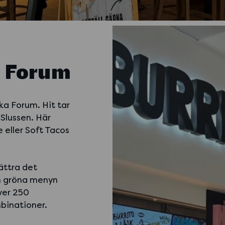
a Forum
ka Forum. Hit tar
 Slussen. Här
e eller Soft Tacos
bättra det
n gröna menyn
ver 250
binationer.