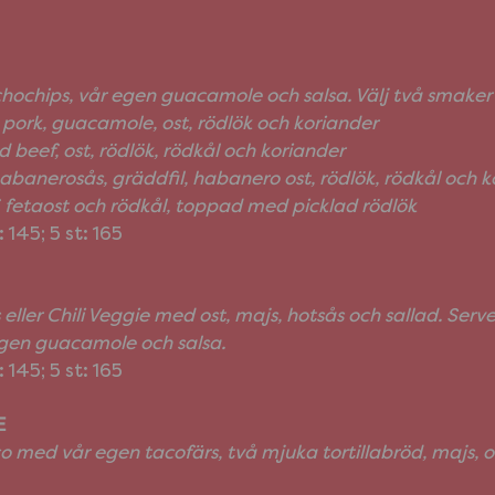
ochips, vår egen guacamole och salsa. Välj två smaker
pork, guacamole, ost, rödlök och koriander
 beef, ost, rödlök, rödkål och koriander
habanerosås, gräddfil, habanero ost, rödlök, rödkål och k
, fetaost och rödkål, toppad med picklad rödlök
t: 145; 5 st: 165
eller Chili Veggie med ost, majs, hotsås och sallad. Ser
egen guacamole och salsa.
t: 145; 5 st: 165
E
o med vår egen tacofärs, två mjuka tortillabröd, majs, os