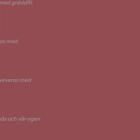
 med gräddfil.
ras med
 Serveras med
sås och vår egen