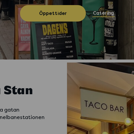
Catering
Öppettider
 Stan
da gatan
unnelbanestationen