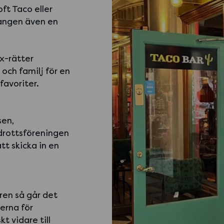
ft Taco eller
angen även en
x-rätter
och familj för en
favoriter.
sen,
drottsföreningen
tt skicka in en
ren så går det
nerna för
 vidare till