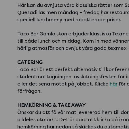
Här kan du avnjuta våra klassiska rätter som So
Quesadillas men måndag – fredag har restaur
speciell lunchmeny med rabatterade priser.
Taco Bar Gamla stan erbjuder klassiska Texme
till både lunch och middag. Kom in med vänner 
härlig atmosfär och avnjut våra goda texmex-
CATERING
Taco Bar är ett perfekt alternativ till konferen
studentmottagningen, avslutningsfesten för i
eller det sena mötet på jobbet. Klicka
här
för a
förfrågan.
HEMKÖRNING & TAKE AWAY
Önskar du att få vår mat levererad hem till dör
alldeles utmärkt. Det är bara att klicka på iko
hemkörning här nedan så skickas du automatiskt