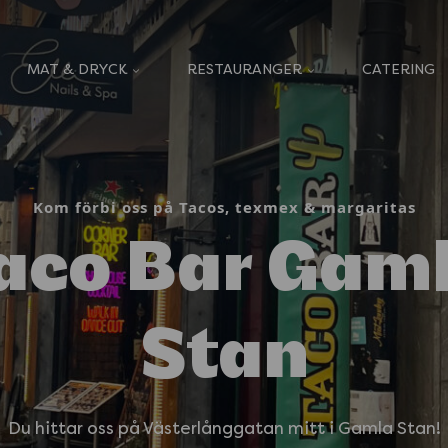
MAT & DRYCK
RESTAURANGER
CATERING
Kom förbi oss på Tacos, texmex & margaritas
aco Bar Gam
Stan
Du hittar oss på Västerlånggatan mitt i Gamla Stan!