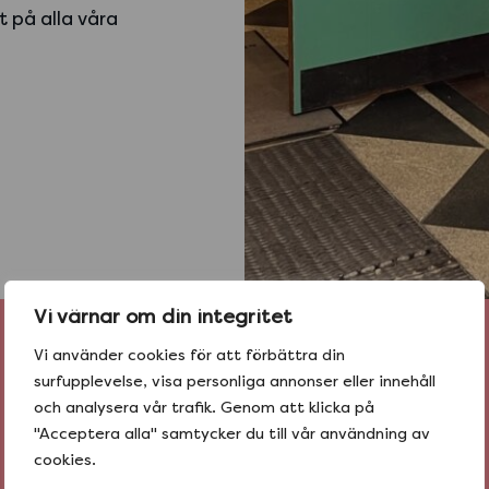
t på alla våra
Vi värnar om din integritet
Vi använder cookies för att förbättra din
surfupplevelse, visa personliga annonser eller innehåll
BESTÄLL
och analysera vår trafik. Genom att klicka på
hem tacos idag
"Acceptera alla" samtycker du till vår användning av
cookies.