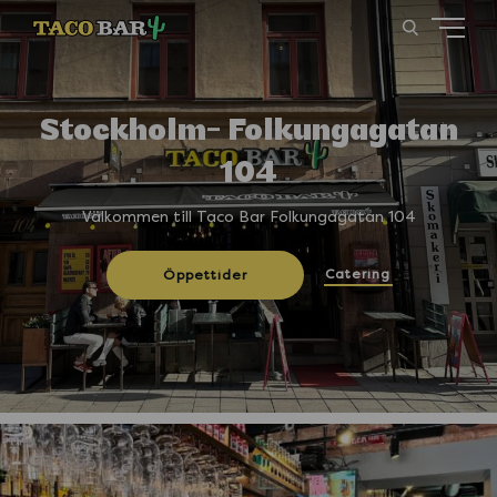
Stockholm- Folkungagatan
104
Välkommen till Taco Bar Folkungagatan 104
Catering
Öppettider