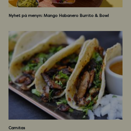
W
e
Nyhet på menyn: Mango Habanero Burrito & Bowl
b
C
a
Carnitas