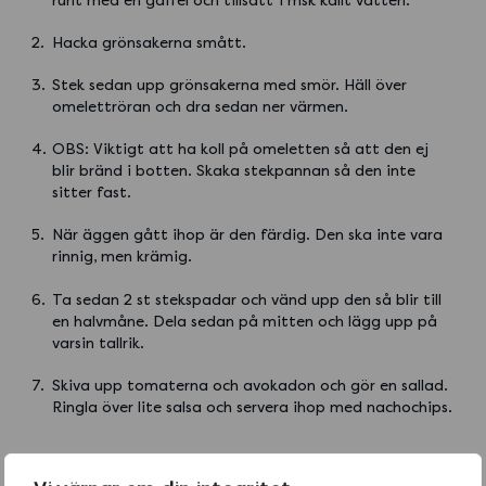
runt med en gaffel och tillsätt 1 msk kallt vatten.
Hacka grönsakerna smått.
Stek sedan upp grönsakerna med smör. Häll över
omelettröran och dra sedan ner värmen.
OBS: Viktigt att ha koll på omeletten så att den ej
blir bränd i botten. Skaka stekpannan så den inte
sitter fast.
När äggen gått ihop är den färdig. Den ska inte vara
rinnig, men krämig.
Ta sedan 2 st stekspadar och vänd upp den så blir till
en halvmåne. Dela sedan på mitten och lägg upp på
varsin tallrik.
Skiva upp tomaterna och avokadon och gör en sallad.
Ringla över lite salsa och servera ihop med nachochips.