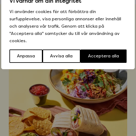
Vi värnar om din integritet
Vi använder cookies för att förbättra din
surfupplevelse, visa personliga annonser eller innehåll
Fler recept
och analysera vår trafik. Genom att klicka på
"Acceptera alla" samtycker du till vår användning av
Alla recept
cookies.
Anpassa
Avvisa alla
Acceptera alla