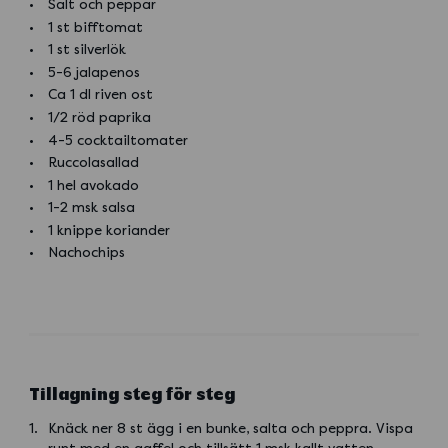
Salt och peppar
1 st bifftomat
1 st silverlök
5-6 jalapenos
Ca 1 dl riven ost
1/2 röd paprika
4-5 cocktailtomater
Ruccolasallad
1 hel avokado
1-2 msk salsa
1 knippe koriander
Nachochips
Tillagning steg för steg
Knäck ner 8 st ägg i en bunke, salta och peppra. Vispa