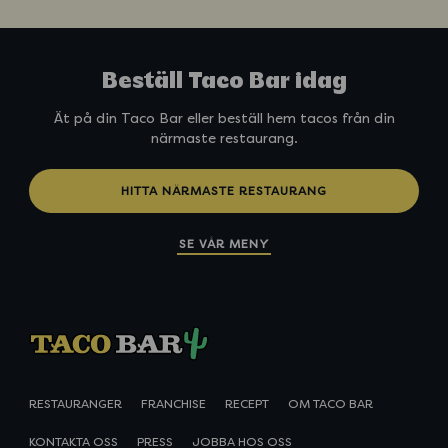
o
l
S
p
Beställ Taco Bar idag
r
i
Ät på din Taco Bar eller beställ hem tacos från din
t
närmaste restaurang.
z
HITTA NÄRMASTE RESTAURANG
SE VÅR MENY
RESTAURANGER
FRANCHISE
RECEPT
OM TACO BAR
KONTAKTA OSS
PRESS
JOBBA HOS OSS