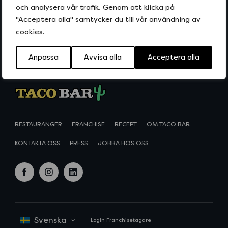
och analysera vår trafik. Genom att klicka på
HITTA NÄRMASTE RESTAURANG
"Acceptera alla" samtycker du till vår användning av
cookies.
SE VÅR MENY
Anpassa
Avvisa alla
Acceptera alla
RESTAURANGER
FRANCHISE
RECEPT
OM TACO BAR
KONTAKTA OSS
PRESS
JOBBA HOS OSS
f
i
l
a
n
i
c
s
n
e
t
k
Login Franchisetagare
b
a
e