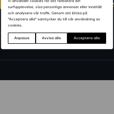
Vi använder cookies för att förbättra din
HITTA NÄRMASTE RESTAURANG
SE VÅR
surfupplevelse, visa personliga annonser eller innehåll
och analysera vår trafik. Genom att klicka på
"Acceptera alla" samtycker du till vår användning av
cookies.
FRANCHISE
RECEPT
OM TACO BAR
KONTAKTA OSS
Anpassa
Avvisa alla
Acceptera alla