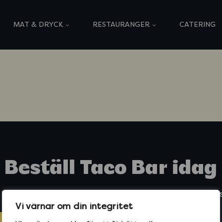
MAT & DRYCK
RESTAURANGER
CATERING
Beställ Taco Bar idag
 Taco Bar eller beställ hem tacos från din närmaste r
Vi värnar om din integritet