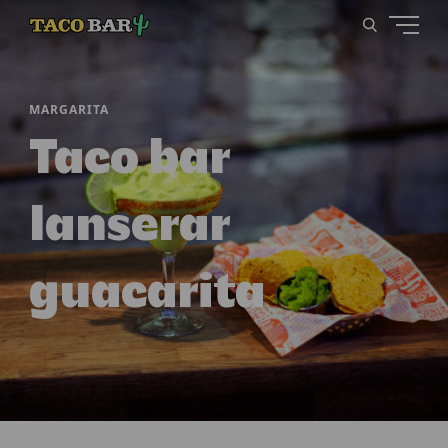
MARGARITA
Taco bar
lanserar
guacarita