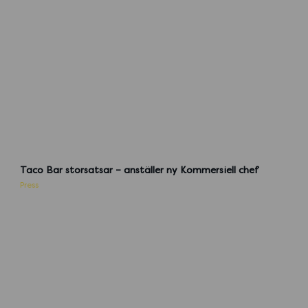
T
B
Taco Bar storsatsar – anställer ny Kommersiell chef
-
Press
L
a
r
s
H
ö
g
l
i