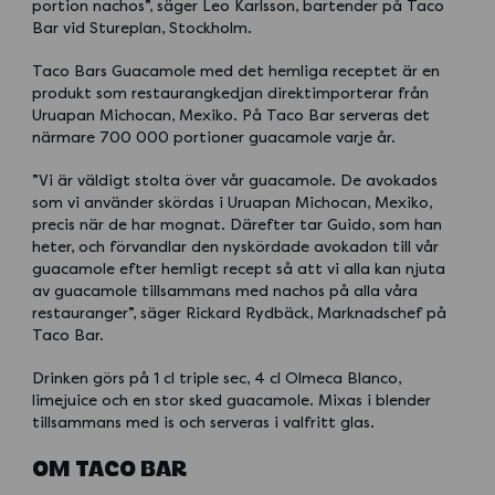
portion nachos”, säger Leo Karlsson, bartender på Taco
Bar vid Stureplan, Stockholm.
Taco Bars Guacamole med det hemliga receptet är en
produkt som restaurangkedjan direktimporterar från
Uruapan Michocan, Mexiko. På Taco Bar serveras det
närmare 700 000 portioner guacamole varje år.
”Vi är väldigt stolta över vår guacamole. De avokados
som vi använder skördas i Uruapan Michocan, Mexiko,
precis när de har mognat. Därefter tar Guido, som han
heter, och förvandlar den nyskördade avokadon till vår
guacamole efter hemligt recept så att vi alla kan njuta
av guacamole tillsammans med nachos på alla våra
restauranger”, säger Rickard Rydbäck, Marknadschef på
Taco Bar.
Drinken görs på 1 cl triple sec, 4 cl Olmeca Blanco,
limejuice och en stor sked guacamole. Mixas i blender
tillsammans med is och serveras i valfritt glas.
OM TACO BAR