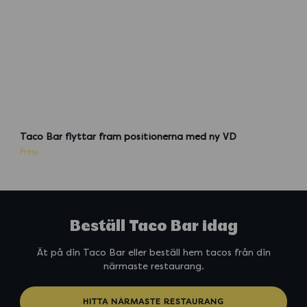
n
-
1
-
w
e
b
b
T
B
Taco Bar flyttar fram positionerna med ny VD
-
Press
L
i
n
d
a
Beställ Taco Bar idag
E
r
Ät på din Taco Bar eller beställ hem tacos från din
i
närmaste restaurang.
k
s
s
HITTA NÄRMASTE RESTAURANG