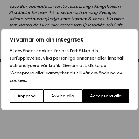
Taco Bar öppnade sin första restaurang i Kungshallen i
Stockholm för över 40 år sedan och är idag Sveriges
största restaurangkedja inom texmex & tacos. Klassiker
som Nacho de Luxe eller rätter som Quesadilla och Soft
Taco har blivit stora favoriter bland svenskarna. Idag finns
Taco Bar med närmare 50 restauranger på ett 20-tal
Vi värnar om din integritet
orter, från Malmö i söder till Luleå i norr.
Vi använder cookies för att förbättra din
surfupplevelse, visa personliga annonser eller innehåll
och analysera vår trafik. Genom att klicka på
"Acceptera alla" samtycker du till vår användning av
Mer inspo
cookies.
Anpassa
Avvisa alla
Acceptera alla
SE ALLA REPORTAGE