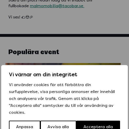
Säkra din plats redan idag då vi snabbt blir
fullbokade
malmomobilia@tacobar.se
Vi ses! 🌮😍🎉
Populära event
Vi värnar om din integritet
Vi använder cookies för att förbättra din
surfupplevelse, visa personliga annonser eller innehåll
och analysera vår trafik. Genom att klicka på
"Acceptera alla" samtycker du till vår användning av
cookies.
Anpassa
Avvisa alla
Acceptera alla