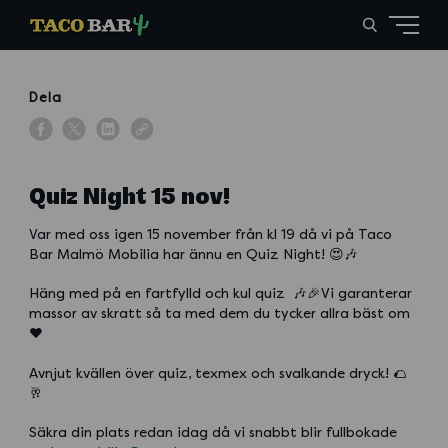
Dela
Quiz Night 15 nov!
Var med oss igen 15 november från kl 19 då vi på Taco
Bar Malmö Mobilia har ännu en Quiz Night! 😍🎶
Häng med på en fartfylld och kul quiz 🎶🎉Vi garanterar
massor av skratt så ta med dem du tycker allra bäst om
❤️
Avnjut kvällen över quiz, texmex och svalkande dryck! 🌮
🥂
Säkra din plats redan idag då vi snabbt blir fullbokade