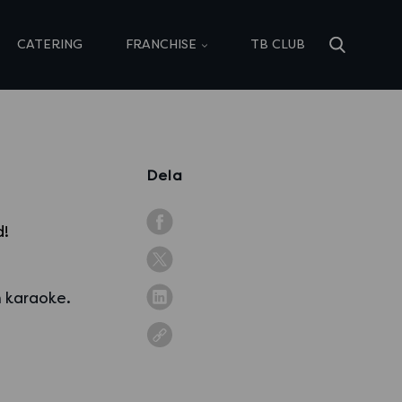
CATERING
FRANCHISE
TB CLUB
Dela
d!
h karaoke.