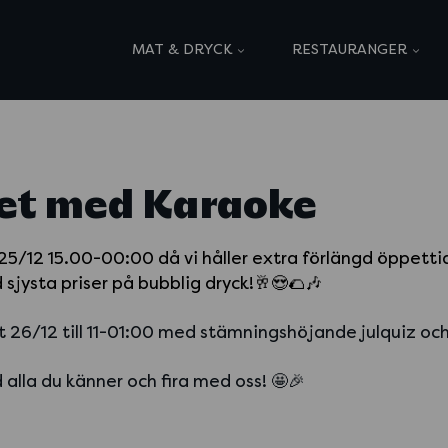
MAT & DRYCK
RESTAURANGER
pet med Karaoke
25/12 15.00-00:00 då vi håller extra förlängd öppetti
jysta priser på bubblig dryck!🥂😍🌮🎶
t 26/12 till 11-01:00 med stämningshöjande julquiz oc
alla du känner och fira med oss! 🤩🎉