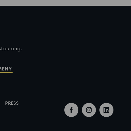
estaurang.
 MENY
PRESS
facebook
instagram
linkedi