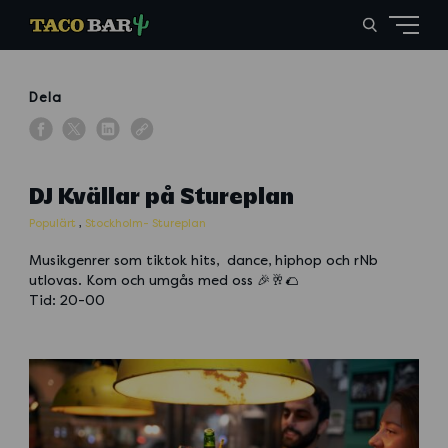
Dela
DJ Kvällar på Stureplan
Populärt
,
Stockholm- Stureplan
Musikgenrer som tiktok hits, dance, hiphop och rNb
utlovas. Kom och umgås med oss 🎉🥂🌮
Tid: 20-00