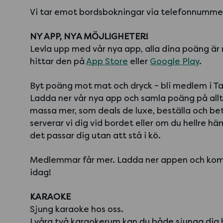
Vi tar emot bordsbokningar via telefonnumm
NY APP, NYA MÖJLIGHETER!
Levla upp med vår nya app, alla dina poäng är
hittar den på
App Store
eller
Google Play
.
Byt poäng mot mat och dryck – bli medlem i Ta
Ladda ner vår nya app och samla poäng på allt 
massa mer, som deals de luxe, beställa och bet
serverar vi dig vid bordet eller om du hellre h
det passar dig utan att stå i kö.
Medlemmar får mer. Ladda ner appen och kom
idag!
KARAOKE
Sjung karaoke hos oss.
I våra två karaokerum kan du både sjunga dig h