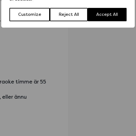
Customize
Reject All
Accept All
 är det ledigt)
karaoke timme är 55
 eller ännu