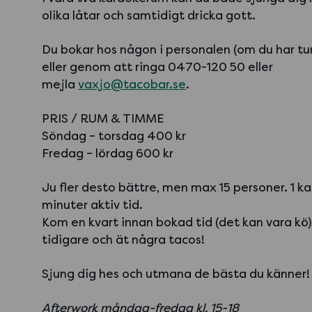
olika låtar och samtidigt dricka gott.
Du bokar hos någon i personalen (om du har tur
eller genom att ringa 0470-120 50 eller
mejla
vaxjo@tacobar.se
.
PRIS / RUM & TIMME
Söndag – torsdag 400 kr
Fredag – lördag 600 kr
Ju fler desto bättre, men max 15 personer. 1 
minuter aktiv tid.
Kom en kvart innan bokad tid (det kan vara kö),
tidigare och ät några tacos!
Sjung dig hes och utmana de bästa du känner!
Afterwork måndag-fredag kl. 15-18