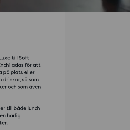
Luxe till Soft
Enchiladas för att
 på plats eller
h drinkar, så som
aker och som även
r till både lunch
en härlig
ter.