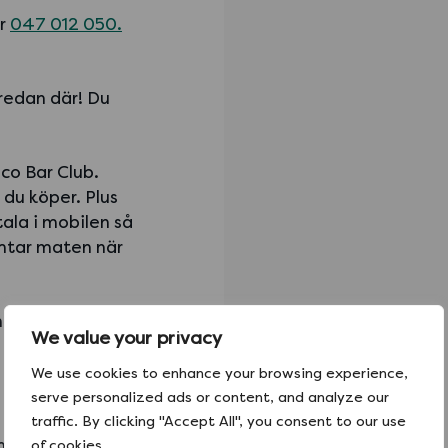
er
047 012 050.
 redan där! Du
co Bar Club.
du köper. Plus
ala i mobilen så
ämtar maten när
 igång redan
We value your privacy
We use cookies to enhance your browsing experience,
serve personalized ads or content, and analyze our
traffic. By clicking "Accept All", you consent to our use
es till 80 000
of cookies.